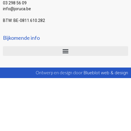
03 298 56 09
info@joruca.be
BTW: BE-0811.610.282
Bijkomende info
Ontwerp en design door
Blueblot web & design