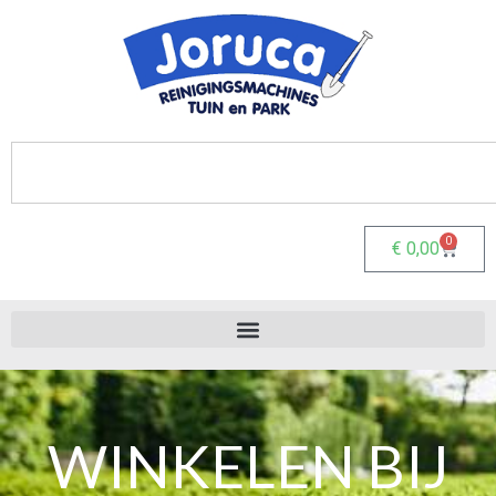
0
€
0,00
WINKELEN BIJ