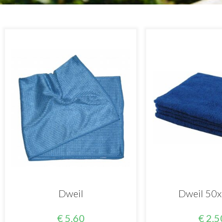
Dweil
Dweil 50
€
5,60
€
2,5