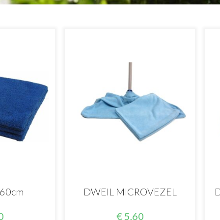
x60cm
DWEIL MICROVEZEL
D
0
€
5,60