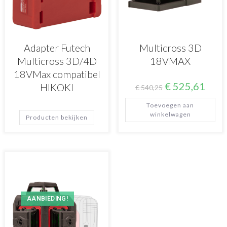
Adapter Futech
Multicross 3D
Multicross 3D/4D
18VMAX
18VMax compatibel
€
525,61
HIKOKI
€
540,25
Toevoegen aan
winkelwagen
Producten bekijken
AANBIEDING!