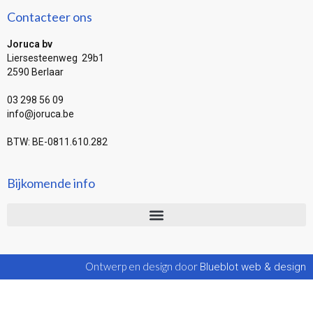
Contacteer ons
Joruca bv
Liersesteenweg 29b1
2590 Berlaar
03 298 56 09
info@joruca.be
BTW: BE-0811.610.282
Bijkomende info
Ontwerp en design door
Blueblot web & design