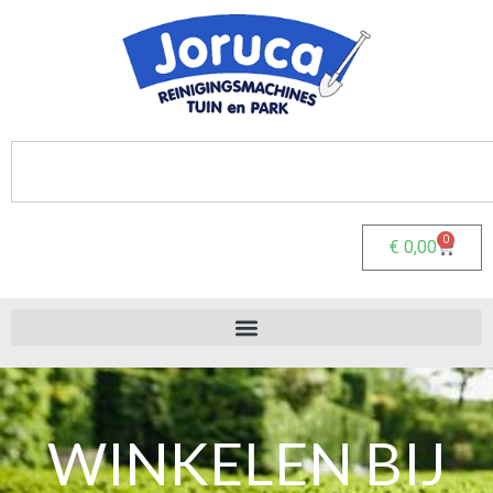
0
€
0,00
WINKELEN BIJ