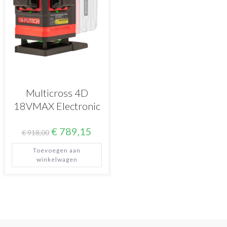
Multicross 4D
18VMAX Electronic
€
789,15
€
918,00
Toevoegen aan
winkelwagen