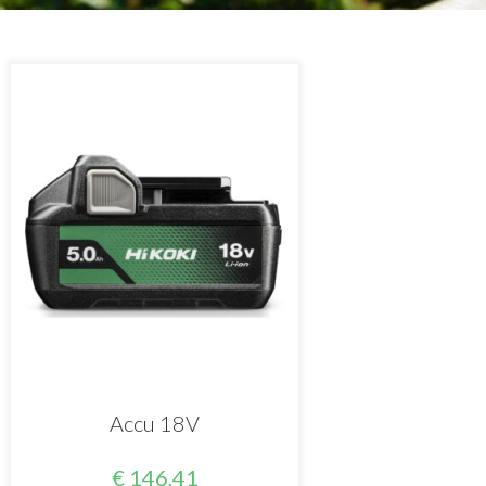
Accu 18V
€
146,41