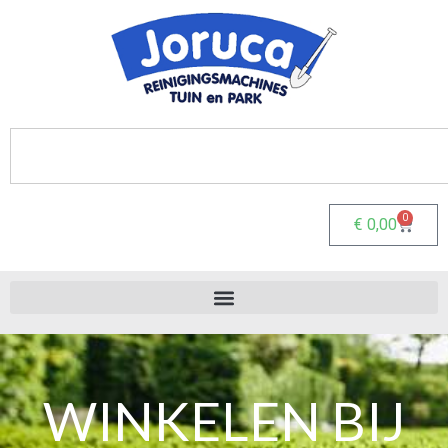
0
€
0,00
WINKELEN BIJ