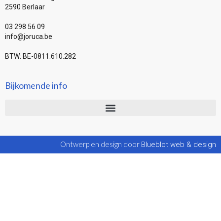
2590 Berlaar
03 298 56 09
info@joruca.be
BTW: BE-0811.610.282
Bijkomende info
Ontwerp en design door
Blueblot web & design