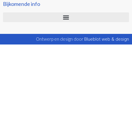
Bijkomende info
Ontwerp en design door
Blueblot web & design