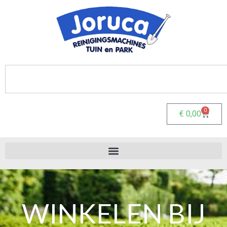
0
€
0,00
WINKELEN BIJ