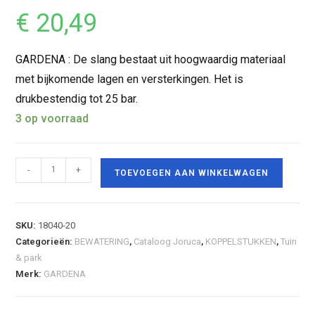
€
20,49
GARDENA : De slang bestaat uit hoogwaardig materiaal
met bijkomende lagen en versterkingen. Het is
drukbestendig tot 25 bar.
3 op voorraad
-
+
TOEVOEGEN AAN WINKELWAGEN
SKU:
18040-20
Categorieën:
BEWATERING
,
Cataloog Joruca
,
KOPPELSTUKKEN
,
Tuin
& park
Merk:
GARDENA