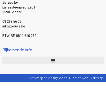
Joruca bv
Liersesteenweg 29b1
2590 Berlaar
03 298 56 09
info@joruca.be
BTW: BE-0811.610.282
Bijkomende info
Ontwerp en design door
Blueblot web & design