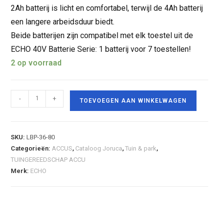
2Ah batterij is licht en comfortabel, terwijl de 4Ah batterij
een langere arbeidsduur biedt.
Beide batterijen zijn compatibel met elk toestel uit de
ECHO 40V Batterie Serie: 1 batterij voor 7 toestellen!
2 op voorraad
-
+
TOEVOEGEN AAN WINKELWAGEN
SKU:
LBP-36-80
Categorieën:
ACCUS
,
Cataloog Joruca
,
Tuin & park
,
TUINGEREEDSCHAP ACCU
Merk:
ECHO