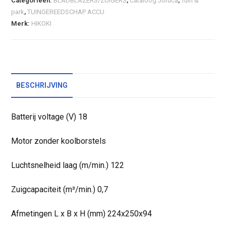
Categorieën:
BLADBLAZERS/ZUIGERS
,
Cataloog Joruca
,
Tuin &
park
,
TUINGEREEDSCHAP ACCU
Merk:
HIKOKI
BESCHRIJVING
Batterij voltage (V) 18
Motor zonder koolborstels
Luchtsnelheid laag (m/min.) 122
Zuigcapaciteit (m³/min.) 0,7
Afmetingen L x B x H (mm) 224x250x94