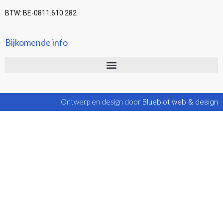
BTW: BE-0811.610.282
Bijkomende info
Ontwerp en design door
Blueblot web & design