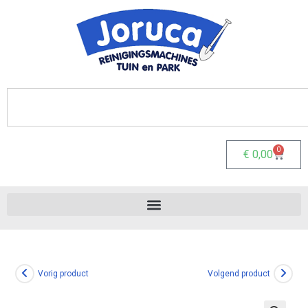
0
€
0,00
Vorig product
Volgend product