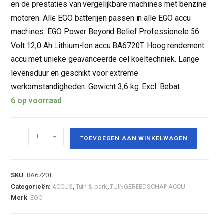
en de prestaties van vergelijkbare machines met benzine
motoren. Alle EGO batterijen passen in alle EGO accu
machines. EGO Power Beyond Belief Professionele 56
Volt 12,0 Ah Lithium-Ion accu BA6720T. Hoog rendement
accu met unieke geavanceerde cel koeltechniek. Lange
levensduur en geschikt voor extreme
werkomstandigheden. Gewicht 3,6 kg. Excl. Bebat
6 op voorraad
-
+
TOEVOEGEN AAN WINKELWAGEN
SKU:
BA6720T
Categorieën:
ACCUS
,
Tuin & park
,
TUINGEREEDSCHAP ACCU
Merk:
EGO