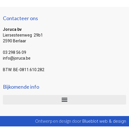
Contacteer ons
Joruca bv
Liersesteenweg 29b1
2590 Berlaar
03 298 56 09
info@joruca.be
BTW: BE-0811.610.282
Bijkomende info
Ontwerp en design door
Blueblot web & design