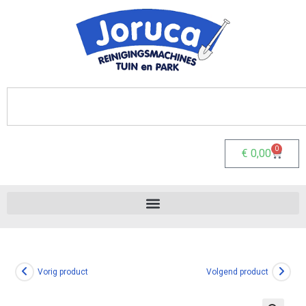
0
€
0,00
Vorig product
Volgend product