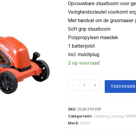
Opvouwbare stuurboom voor gem
Veiligheidssleutel voorkomt on
Met handvat om de grasmaaier g
Soft grip stuurboom
Polypropyleen maaidek
1 batterijslot
Incl. mulchplug
2 op voorraad
-
+
TOEVOEGEN
SKU:
DLM-310-35P
Categorieën:
Cataloog Joruca
,
GRAS
Merk:
ECHO