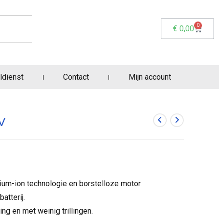
0
€
0,00
ldienst
Contact
Mijn account
V
um-ion technologie en borstelloze motor.
atterij.
ing en met weinig trillingen.