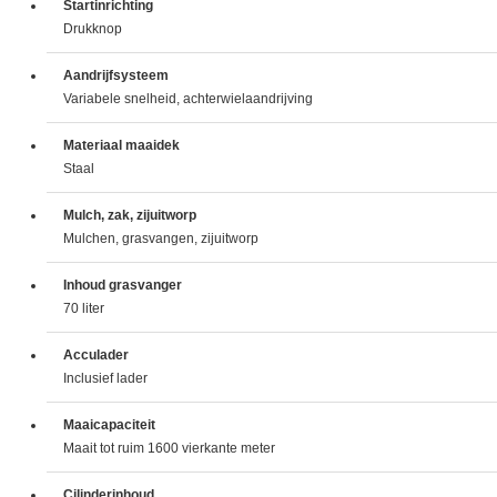
Startinrichting
Drukknop
Aandrijfsysteem
Variabele snelheid, achterwielaandrijving
Materiaal maaidek
Staal
Mulch, zak, zijuitworp
Mulchen, grasvangen, zijuitworp
Inhoud grasvanger
70 liter
Acculader
Inclusief lader
Maaicapaciteit
Maait tot ruim 1600 vierkante meter
Cilinderinhoud