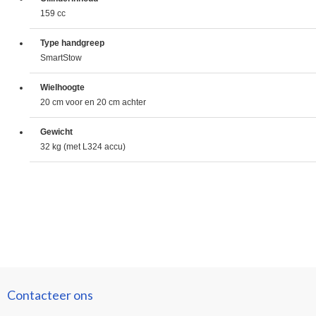
159 cc
Type handgreep
SmartStow
Wielhoogte
20 cm voor en 20 cm achter
Gewicht
32 kg (met L324 accu)
Contacteer ons