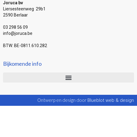
Joruca bv
Liersesteenweg 29b1
2590 Berlaar
03 298 56 09
info@joruca.be
BTW: BE-0811.610.282
Bijkomende info
Ontwerp en design door
Blueblot web & design