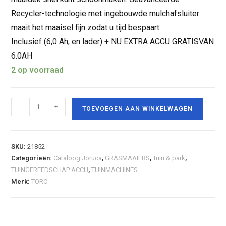
Recycler-technologie met ingebouwde mulchafsluiter
maait het maaisel fijn zodat u tijd bespaart .
Inclusief (6,0 Ah, en lader) + NU EXTRA ACCU GRATISVAN
6.0AH
2 op voorraad
-
+
TOEVOEGEN AAN WINKELWAGEN
SKU:
21852
Categorieën:
Cataloog Joruca
,
GRASMAAIERS
,
Tuin & park
,
TUINGEREEDSCHAP ACCU
,
TUINMACHINES
Merk:
TORO