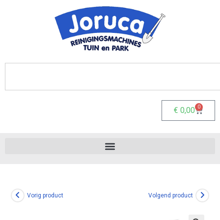
0
€
0,00
Vorig product
Volgend product