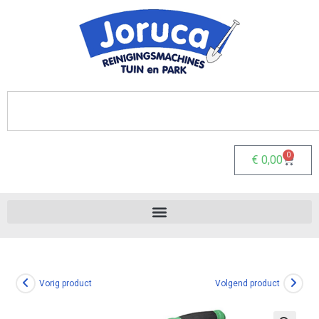
0
€
0,00
Vorig product
Volgend product