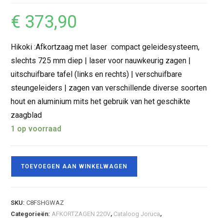
€
373,90
Hikoki :Afkortzaag met laser compact geleidesysteem,
slechts 725 mm diep | laser voor nauwkeurig zagen |
uitschuifbare tafel (links en rechts) | verschuifbare
steungeleiders | zagen van verschillende diverse soorten
hout en aluminium mits het gebruik van het geschikte
zaagblad
1 op voorraad
TOEVOEGEN AAN WINKELWAGEN
SKU:
C8FSHGWAZ
Categorieën:
AFKORTZAGEN 220V
,
Cataloog Joruca
,