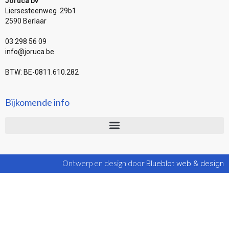
Joruca bv
Liersesteenweg 29b1
2590 Berlaar
03 298 56 09
info@joruca.be
BTW: BE-0811.610.282
Bijkomende info
Ontwerp en design door
Blueblot web & design