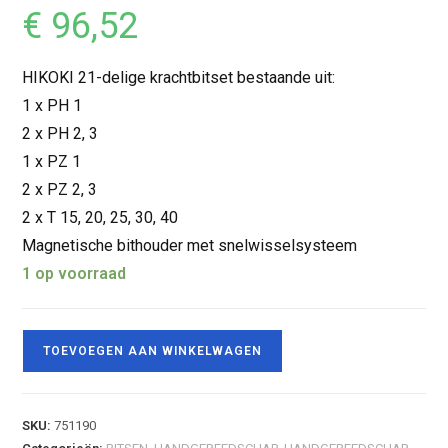
€
96,52
HIKOKI 21-delige krachtbitset bestaande uit:
1 x PH 1
2 x PH 2, 3
1 x PZ 1
2 x PZ 2, 3
2 x T 15, 20, 25, 30, 40
Magnetische bithouder met snelwisselsysteem
1 op voorraad
TOEVOEGEN AAN WINKELWAGEN
SKU:
751190