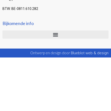
BTW: BE-0811.610.282
Bijkomende info
Ontwerp en design door
Blueblot web & design