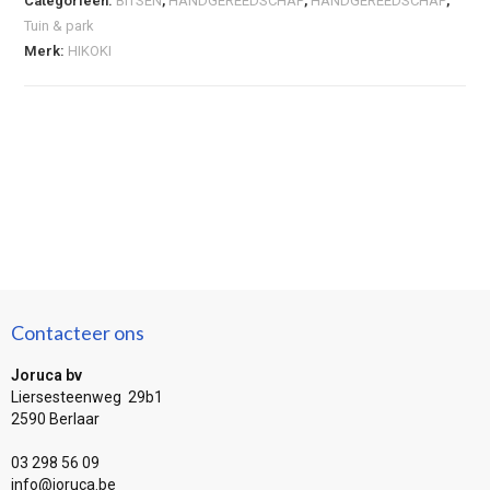
Categorieën:
BITSEN
,
HANDGEREEDSCHAP
,
HANDGEREEDSCHAP
,
Tuin & park
Merk:
HIKOKI
Contacteer ons
Joruca bv
Liersesteenweg 29b1
2590 Berlaar
03 298 56 09
info@joruca.be