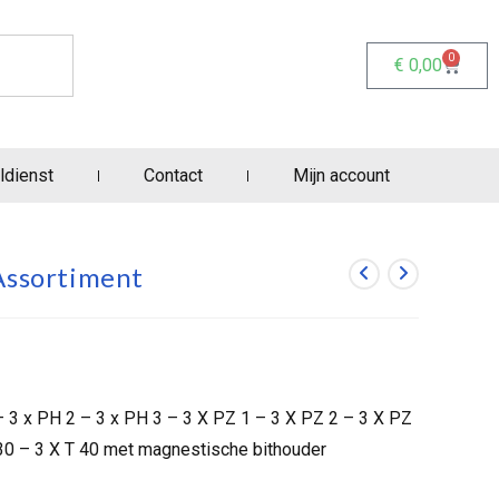
0
€
0,00
ldienst
Contact
Mijn account
Assortiment
 – 3 x PH 2 – 3 x PH 3 – 3 X PZ 1 – 3 X PZ 2 – 3 X PZ
 30 – 3 X T 40 met magnestische bithouder