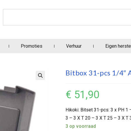
Promoties
Verhuur
Eigen herste
Bitbox 31-pcs 1/4″ 
€
51,90
Hikoki: Bitset 31-pcs: 3 x PH 1
3 – 3 X T 20 – 3 X T 25 – 3 X T
3 op voorraad