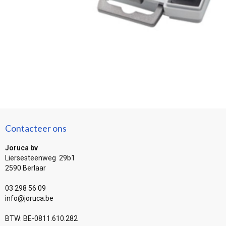
Contacteer ons
Joruca bv
Liersesteenweg 29b1
2590 Berlaar
03 298 56 09
info@joruca.be
BTW: BE-0811.610.282