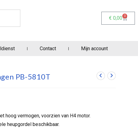
0
€
0,00
ldienst
Contact
Mijn account
ragen PB-5810T
t hoog vermogen, voorzien van H4 motor.
le heupgordel beschikbaar.