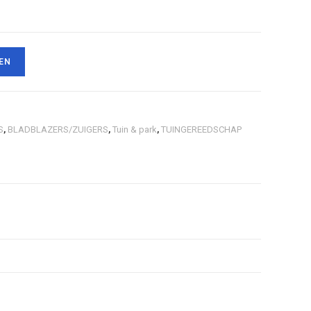
EN
S
,
BLADBLAZERS/ZUIGERS
,
Tuin & park
,
TUINGEREEDSCHAP