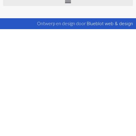
Ontwerp en design door
Blueblot web & design