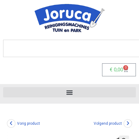
0
€
0,00
Vorig product
Volgend product