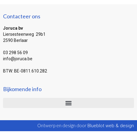
Contacteer ons
Joruca bv
Liersesteenweg 29b1
2590 Berlaar
03 298 56 09
info@joruca.be
BTW: BE-0811.610.282
Bijkomende info
Ontwerp en design door
Blueblot web & design