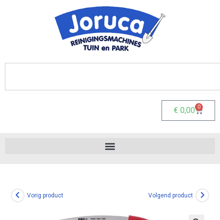
0
€
0,00
Vorig product
Volgend product