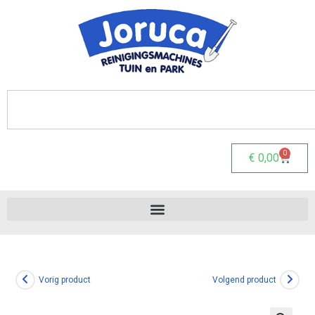
0
€
0,00
Vorig product
Volgend product