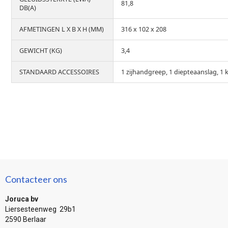
81,8
DB(A)
AFMETINGEN L X B X H (MM)
316 x 102 x 208
GEWICHT (KG)
3,4
STANDAARD ACCESSOIRES
1 zijhandgreep, 1 diepteaanslag, 1 
Contacteer ons
Joruca bv
Liersesteenweg 29b1
2590 Berlaar