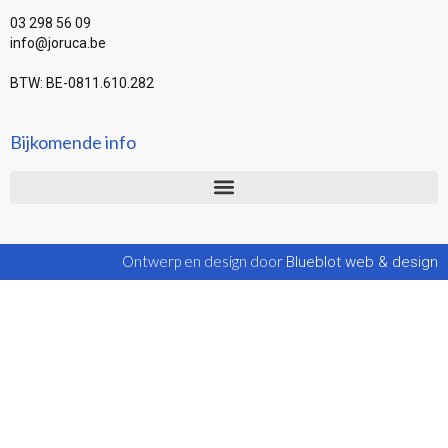
03 298 56 09
info@joruca.be
BTW: BE-0811.610.282
Bijkomende info
Ontwerp en design door
Blueblot web & design