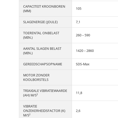
CAPACITEIT KROONBOREN
105
(MM)
SLAGENERGIE (JOULE)
7,1
TOERENTAL ONBELAST
260 – 590
(MIN.)
AANTAL SLAGEN BELAST
1420 – 2860
(MIN.)
GEREEDSCHAPSOPNAME
SDS-Max
MOTOR ZONDER
KOOLBORSTELS
TRIAXIALE VIBRATIEWAARDE
11,8
(AH) M/S²
VIBRATIE
ONZEKERHEIDSFACTOR (K)
2,6
M/S²