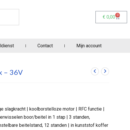
0
€
0,00
ldienst
Contact
Mijn account
 – 36V
 slagkracht | koolborstelloze motor | RFC functie |
erwisselen boor/beitel in 1 stap | 3 standen,
nstelbare beitelstand, 12 standen | in kunststof koffer