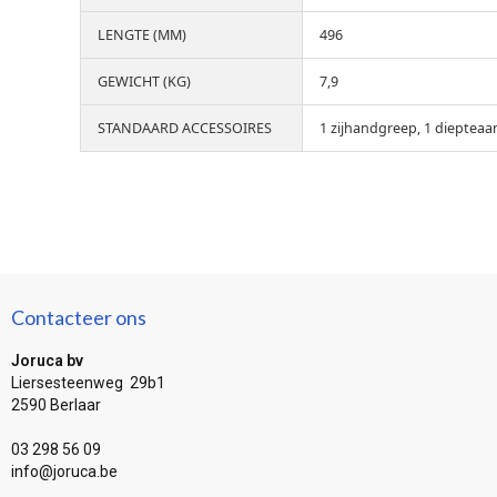
LENGTE (MM)
496
GEWICHT (KG)
7,9
STANDAARD ACCESSOIRES
1 zijhandgreep, 1 diepteaan
Contacteer ons
Joruca bv
Liersesteenweg 29b1
2590 Berlaar
03 298 56 09
info@joruca.be