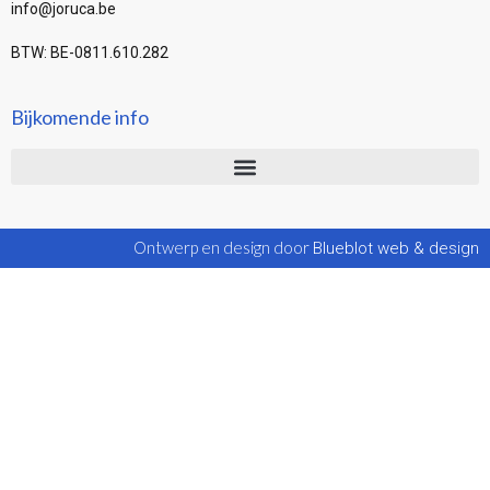
info@joruca.be
BTW: BE-0811.610.282
Bijkomende info
Ontwerp en design door
Blueblot web & design