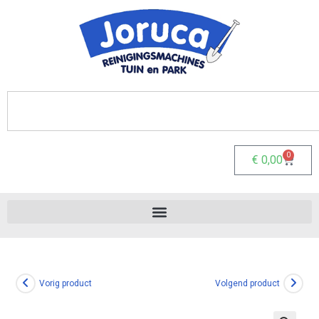
0
€
0,00
Vorig product
Volgend product