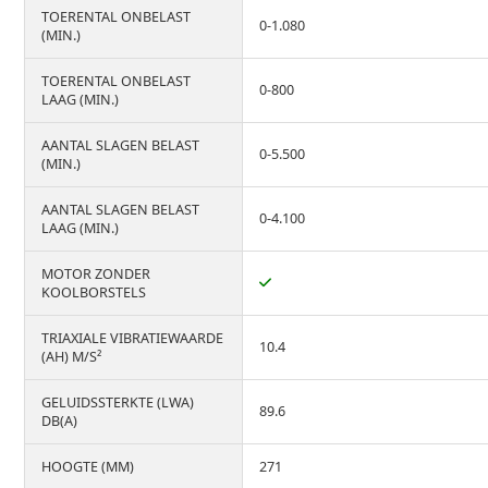
TOERENTAL ONBELAST
0-1.080
(MIN.)
TOERENTAL ONBELAST
0-800
LAAG (MIN.)
AANTAL SLAGEN BELAST
0-5.500
(MIN.)
AANTAL SLAGEN BELAST
0-4.100
LAAG (MIN.)
MOTOR ZONDER
KOOLBORSTELS
TRIAXIALE VIBRATIEWAARDE
10.4
(AH) M/S²
GELUIDSSTERKTE (LWA)
89.6
DB(A)
HOOGTE (MM)
271