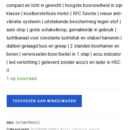
compact en licht in gewicht | hoogste boorsnelheid in zijn
klasse | koolborstelloze motor | RFC functie | nieuw anti-
vibratie systeem | uitstekende bescherming tegen stof |
auto stop | grote schakelknop, gemakkelijk in gebruik |
luchtkanaal voor constante luchtdruk en stabiel hameren |
dubbel gelaagd huis en greep | 2 standen boorhamer en
boren | verwisselen boor/beitel in 1 stap | accu indicator
| led verlichting | geleverd zonder accu’s en lader in HSC
II
1 op voorraad
TOEVOEGEN AAN WINKELWAGEN
SKU:
DH18DPBW2Z
Categorieën:
BOORMACHINES ACCU
,
Cataloog Joruca
,