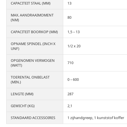
CAPACITEIT STAAL (MM)
13
MAX. AANDRAAIMOMENT
80
(NM)
CAPACITEIT BOORKOP (MM)
1,5 – 13
OPNAME SPINDEL (INCH X
1/2 x 20
UNF)
OPGENOMEN VERMOGEN
710
(WATT)
TOERENTAL ONBELAST
0 – 600
(MIN.)
LENGTE (MM)
287
GEWICHT (KG)
2,1
STANDAARD ACCESSOIRES
1 zijhandgreep, 1 kunststof koffer