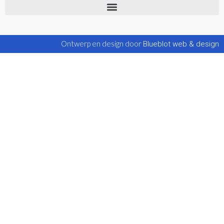
Ontwerp en design door
Blueblot web & design