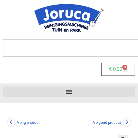
0
€
0,00
Vorig product
Volgend product