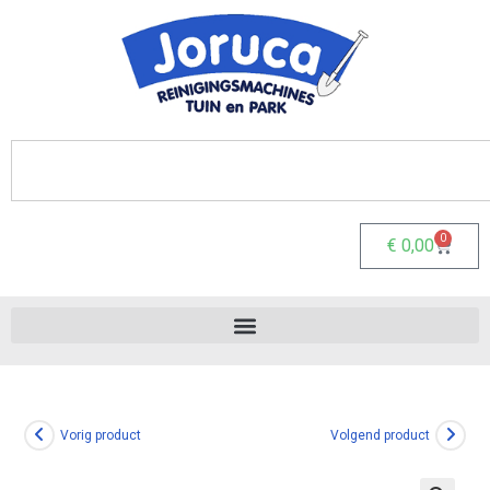
0
€
0,00
Vorig product
Volgend product