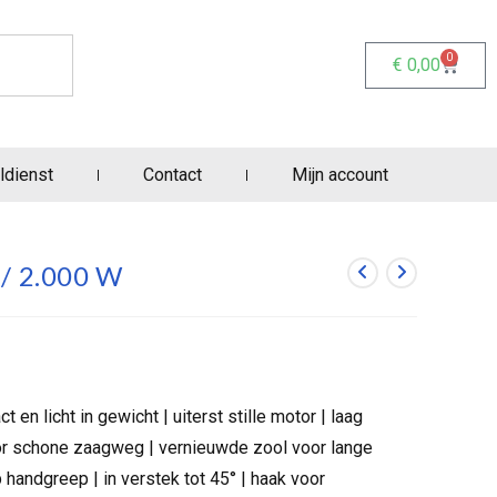
0
€
0,00
ldienst
Contact
Mijn account
 / 2.000 W
en licht in gewicht | uiterst stille motor | laag
oor schone zaagweg | vernieuwde zool voor lange
p handgreep | in verstek tot 45° | haak voor