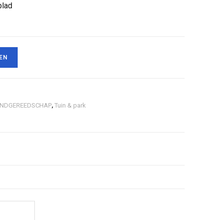
blad
EN
NDGEREEDSCHAP
,
Tuin & park