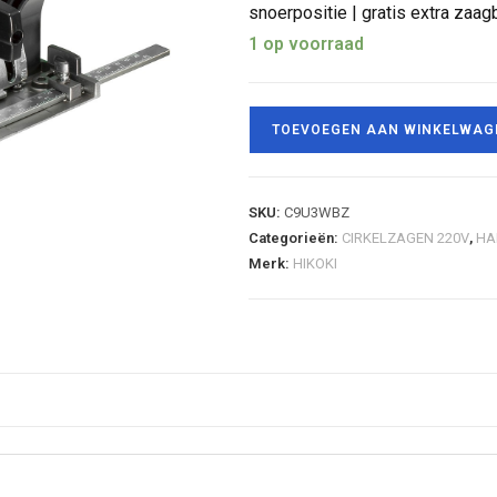
snoerpositie | gratis extra zaag
1 op voorraad
TOEVOEGEN AAN WINKELWAG
SKU:
C9U3WBZ
Categorieën:
CIRKELZAGEN 220V
,
HA
Merk:
HIKOKI