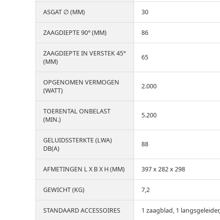
ASGAT ∅ (MM)
30
ZAAGDIEPTE 90° (MM)
86
ZAAGDIEPTE IN VERSTEK 45°
65
(MM)
OPGENOMEN VERMOGEN
2.000
(WATT)
TOERENTAL ONBELAST
5.200
(MIN.)
GELUIDSSTERKTE (LWA)
88
DB(A)
AFMETINGEN L X B X H (MM)
397 x 282 x 298
GEWICHT (KG)
7,2
STANDAARD ACCESSOIRES
1 zaagblad, 1 langsgeleider,