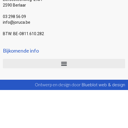
2590 Berlaar
03 298 56 09
info@joruca.be
BTW: BE-0811.610.282
Bijkomende info
Ontwerp en design door
Blueblot web & design