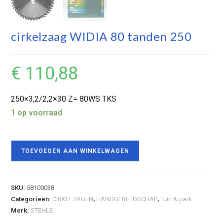
cirkelzaag WIDIA 80 tanden 250
€
110,88
250×3,2/2,2×30 Z= 80WS TKS
1 op voorraad
TOEVOEGEN AAN WINKELWAGEN
SKU:
58100038
Categorieën:
CIRKELZAGEN
,
HANDGEREEDSCHAP
,
Tuin & park
Merk:
STEHLE