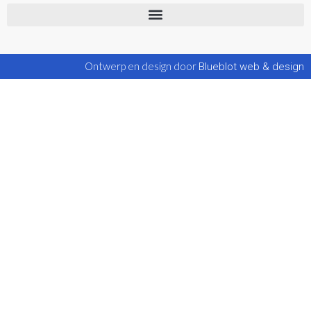
Ontwerp en design door
Blueblot web & design