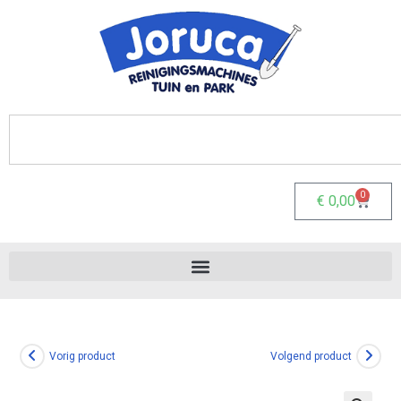
0
€
0,00
Vorig product
Volgend product