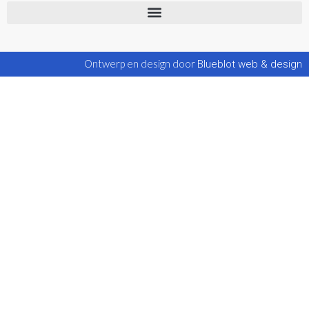
Ontwerp en design door
Blueblot web & design