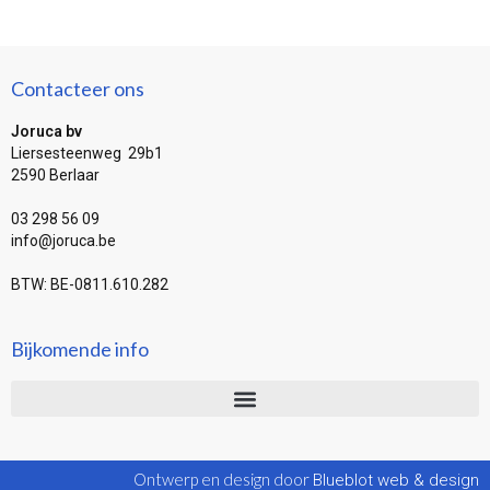
Contacteer ons
Joruca bv
Liersesteenweg 29b1
2590 Berlaar
03 298 56 09
info@joruca.be
BTW: BE-0811.610.282
Bijkomende info
Ontwerp en design door
Blueblot web & design