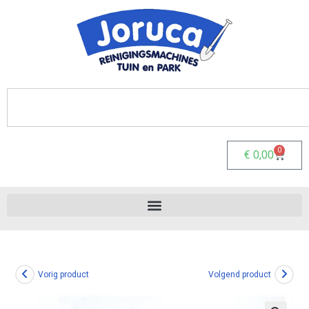
0
€
0,00
Vorig product
Volgend product