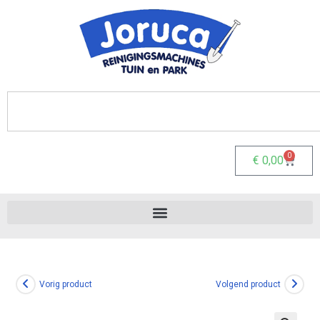
0
€
0,00
Vorig product
Volgend product