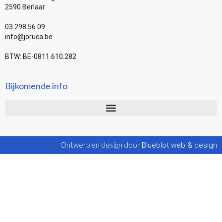
2590 Berlaar
03 298 56 09
info@joruca.be
BTW: BE-0811.610.282
Bijkomende info
Ontwerp en design door
Blueblot web & design