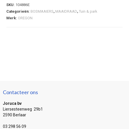
SKU:
104886E
Categorieën:
BOSMAAIERS
,
MAAIDRAAD
,
Tuin & park
Merk:
OREGON
Contacteer ons
Joruca bv
Liersesteenweg 29b1
2590 Berlaar
03 298 56 09