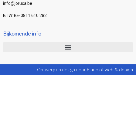
info@joruca.be
BTW: BE-0811.610.282
Bijkomende info
Ontwerp en design door
Blueblot web & design