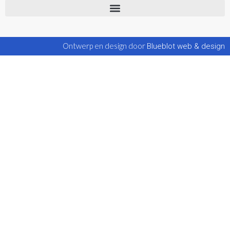
Ontwerp en design door
Blueblot web & design