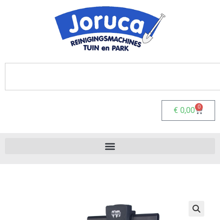
0
€
0,00