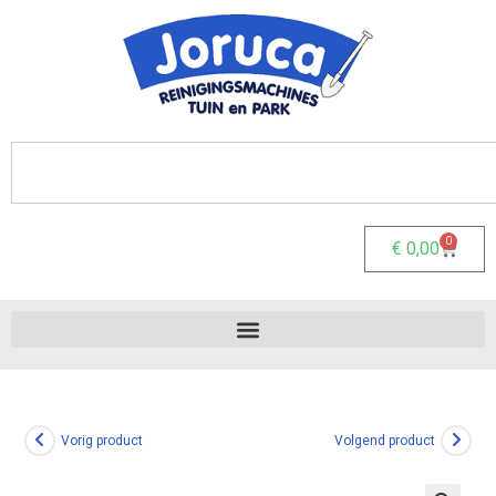
0
€
0,00
Vorig product
Volgend product