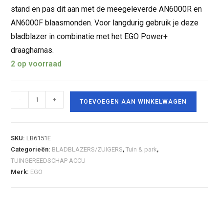
stand en pas dit aan met de meegeleverde AN6000R en
AN6000F blaasmonden. Voor langdurig gebruik je deze
bladblazer in combinatie met het EGO Power+
draagharnas.
2 op voorraad
-
+
TOEVOEGEN AAN WINKELWAGEN
SKU:
LB6151E
Categorieën:
BLADBLAZERS/ZUIGERS
,
Tuin & park
,
TUINGEREEDSCHAP ACCU
Merk:
EGO