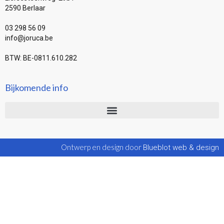
2590 Berlaar
03 298 56 09
info@joruca.be
BTW: BE-0811.610.282
Bijkomende info
Ontwerp en design door
Blueblot web & design