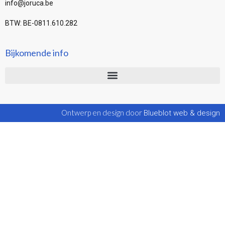
info@joruca.be
BTW: BE-0811.610.282
Bijkomende info
Ontwerp en design door
Blueblot web & design