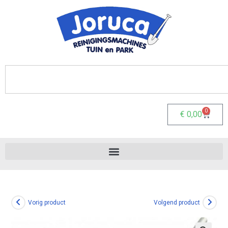
0
€
0,00
Vorig product
Volgend product