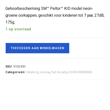
Gehoorbescherming 3M™ Peltor™ KID model neon-
groene oorkappen, geschikt voor kinderen tot 7 jaar, 27dB,
175g.
1 op voorraad
TOEVOEGEN AAN WINKELWAGEN
SKU:
9102400
Categorieën:
Cataloog Joruca
,
Tuin & park
,
VOOR KINDEREN