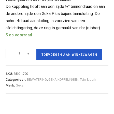
De koppeling heeft aan één zijde ½” binnendraad en aan
de andere zijde een Geka Plus bajonetaansluiting. De
schroefdraad aansluiting is voorzien van een
afdichtingsring, deze ring is gemaakt van nbr (rubber)
5 op voorraad
-
+
TOEVOEGEN AAN WINKELWAGEN
SKU:
B5.01.790
Categorieën:
BEWATERING
,
GEKA KOPPELINGEN
,
Tuin & park
Merk:
Geka