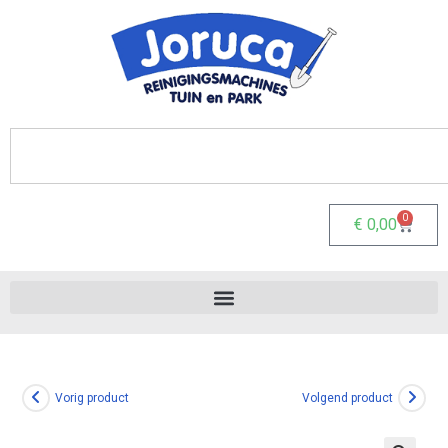
0
€
0,00
Vorig product
Volgend product