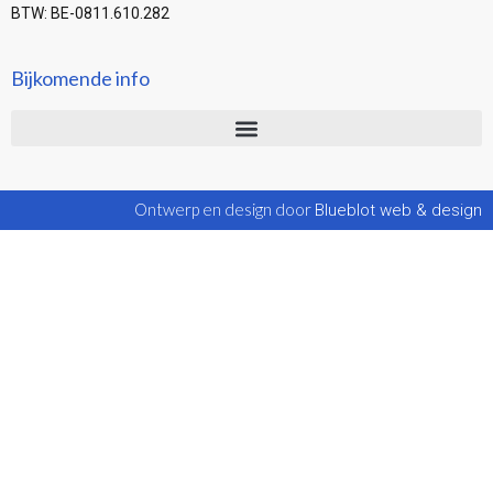
BTW: BE-0811.610.282
Bijkomende info
Ontwerp en design door
Blueblot web & design