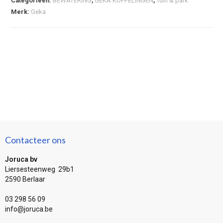
Categorieën:
BEWATERING
,
GEKA KOPPELINGEN
,
Tuin & park
Merk:
Geka
Contacteer ons
Joruca bv
Liersesteenweg 29b1
2590 Berlaar
03 298 56 09
info@joruca.be