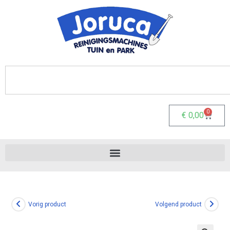
0
€
0,00
Vorig product
Volgend product