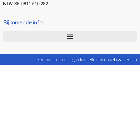
BTW: BE-0811.610.282
Bijkomende info
Ontwerp en design door
Blueblot web & design