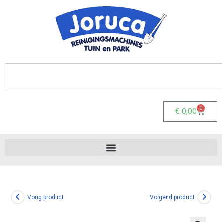
0
€
0,00
Vorig product
Volgend product