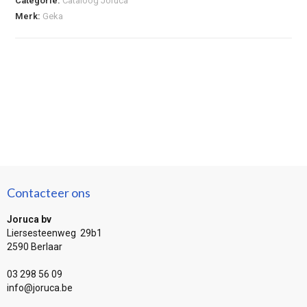
Categorie:
Cataloog Joruca
Merk:
Geka
Contacteer ons
Joruca bv
Liersesteenweg 29b1
2590 Berlaar
03 298 56 09
info@joruca.be