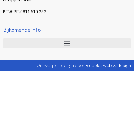
info@joruca.be
BTW: BE-0811.610.282
Bijkomende info
Ontwerp en design door
Blueblot web & design