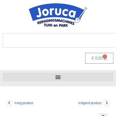
0
€
0,00
Vorig product
Volgend product