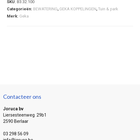
SKU:
B3.32.100
Categorieën:
BEWATERING
,
GEKA KOPPELINGEN
,
Tuin & park
Merk:
Geka
Contacteer ons
Joruca bv
Liersesteenweg 29b1
2590 Berlaar
03 298 56 09