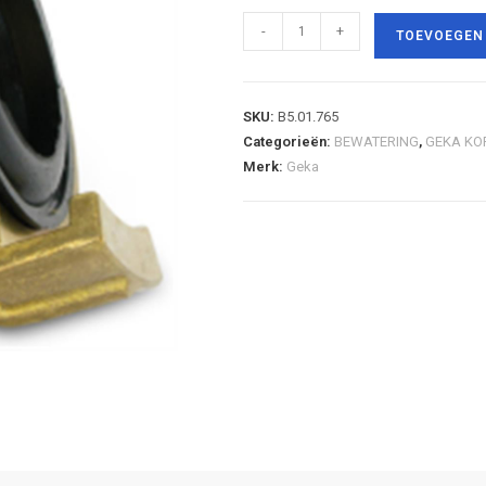
-
+
TOEVOEGEN
SKU:
B5.01.765
Categorieën:
BEWATERING
,
GEKA KO
Merk:
Geka