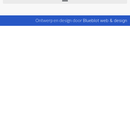
Ontwerp en design door
Blueblot web & design