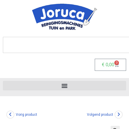
0
€
0,00
Vorig product
Volgend product