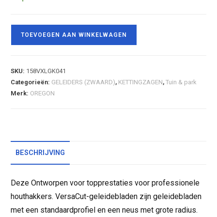
TOEVOEGEN AAN WINKELWAGEN
SKU:
158VXLGK041
Categorieën:
GELEIDERS (ZWAARD)
,
KETTINGZAGEN
,
Tuin & park
Merk:
OREGON
BESCHRIJVING
Deze Ontworpen voor topprestaties voor professionele
houthakkers. VersaCut-geleidebladen zijn geleidebladen
met een standaardprofiel en een neus met grote radius.