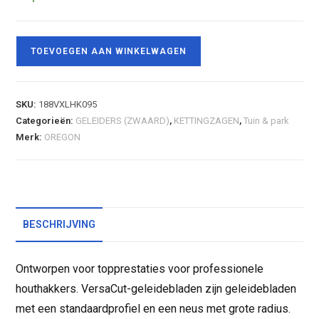
TOEVOEGEN AAN WINKELWAGEN
SKU:
188VXLHK095
Categorieën:
GELEIDERS (ZWAARD)
,
KETTINGZAGEN
,
Tuin & park
Merk:
OREGON
BESCHRIJVING
Ontworpen voor topprestaties voor professionele
houthakkers. VersaCut-geleidebladen zijn geleidebladen
met een standaardprofiel en een neus met grote radius.