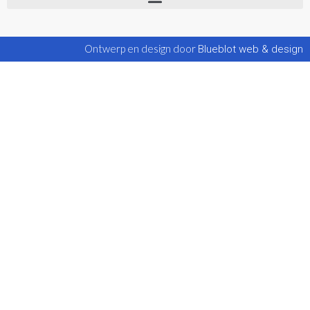
Ontwerp en design door
Blueblot web & design