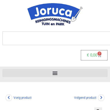
0
€
0,00
Vorig product
Volgend product