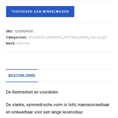
TOEVOEGEN AAN WINKELWAGEN
SKU:
120SXEA041
Categorieën:
GELEIDERS (ZWAARD)
,
KETTINGZAGEN
,
Tuin & park
Merk:
OREGON
BESCHRIJVING
De Kenmerken en voordelen
De slanke, symmetrische vorm is licht, manoeuvreerbaar
en omkeerbaar voor een lange levensduur.