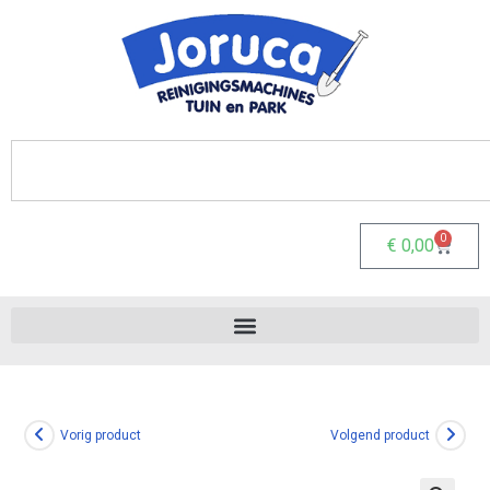
0
€
0,00
Vorig product
Volgend product