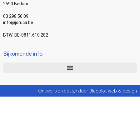
2590 Berlaar
03 298 56 09
info@joruca.be
BTW: BE-0811.610.282
Bijkomende info
Ontwerp en design door
Blueblot web & design