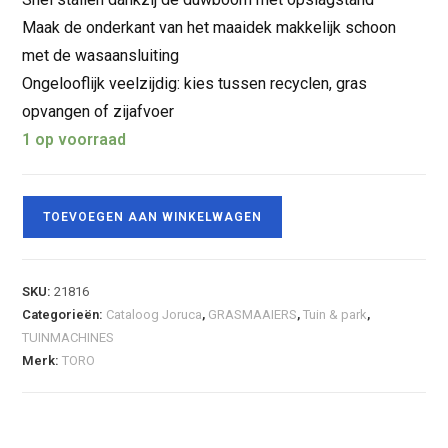
Maak de onderkant van het maaidek makkelijk schoon
met de wasaansluiting
Ongelooflijk veelzijdig: kies tussen recyclen, gras
opvangen of zijafvoer
1 op voorraad
TOEVOEGEN AAN WINKELWAGEN
SKU:
21816
Categorieën:
Cataloog Joruca
,
GRASMAAIERS
,
Tuin & park
,
TUINMACHINES
Merk:
TORO