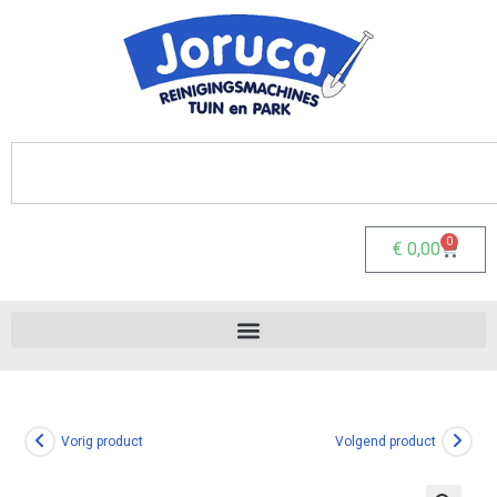
0
€
0,00
Vorig product
Volgend product