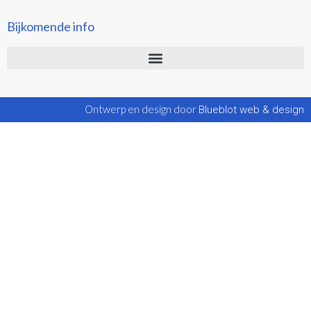
Bijkomende info
Ontwerp en design door
Blueblot web & design