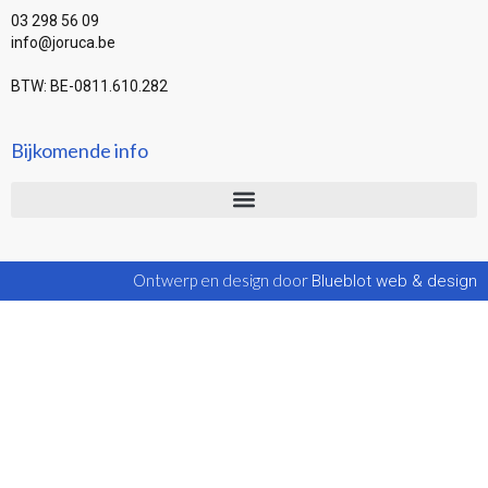
03 298 56 09
info@joruca.be
BTW: BE-0811.610.282
Bijkomende info
Ontwerp en design door
Blueblot web & design