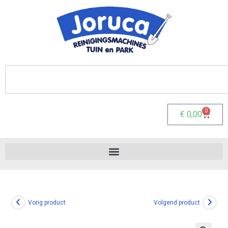
0
€
0,00
Vorig product
Volgend product