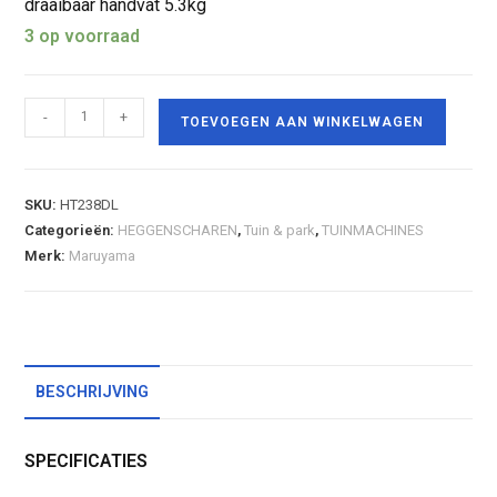
draaibaar handvat 5.3kg
3 op voorraad
-
+
TOEVOEGEN AAN WINKELWAGEN
SKU:
HT238DL
Categorieën:
HEGGENSCHAREN
,
Tuin & park
,
TUINMACHINES
Merk:
Maruyama
BESCHRIJVING
SPECIFICATIES