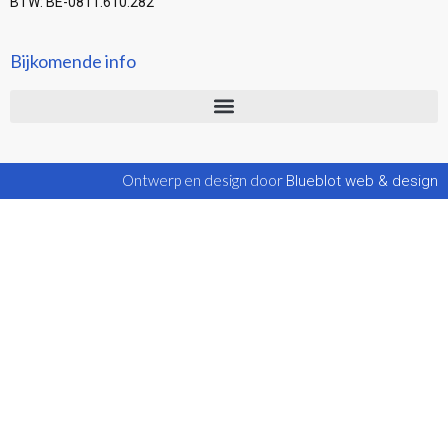
BTW: BE-0811.610.282
Bijkomende info
Ontwerp en design door
Blueblot web & design