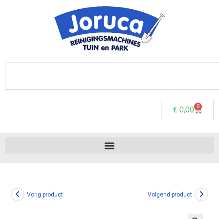
0
€
0,00
Vorig product
Volgend product