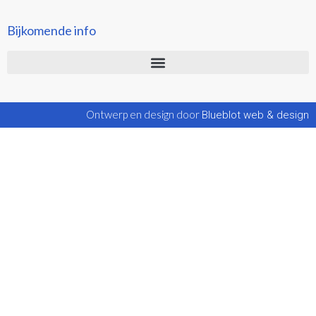
Bijkomende info
Ontwerp en design door
Blueblot web & design