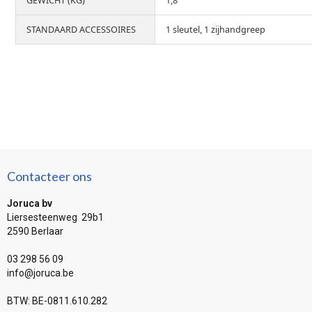
GEWICHT (KG)
1,8
STANDAARD ACCESSOIRES
1 sleutel, 1 zijhandgreep
Contacteer ons
Joruca bv
Liersesteenweg 29b1
2590 Berlaar
03 298 56 09
info@joruca.be
BTW: BE-0811.610.282