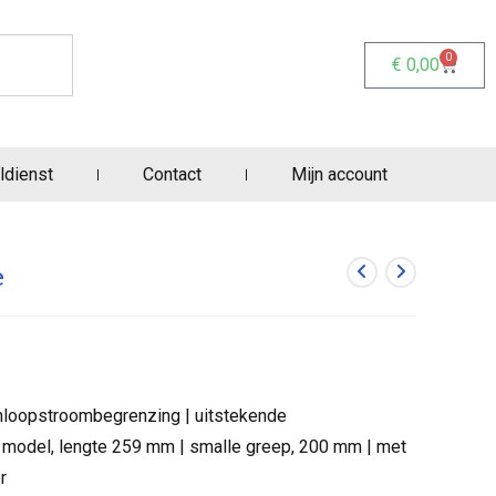
0
€
0,00
ldienst
Contact
Mijn account
e
anloopstroombegrenzing | uitstekende
t model, lengte 259 mm | smalle greep, 200 mm | met
r