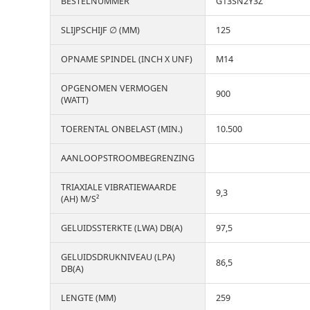
BESTELNUMMER
G13SN2Y3Z
SLIJPSCHIJF ∅ (MM)
125
OPNAME SPINDEL (INCH X UNF)
M14
OPGENOMEN VERMOGEN
900
(WATT)
TOERENTAL ONBELAST (MIN.)
10.500
AANLOOPSTROOMBEGRENZING
TRIAXIALE VIBRATIEWAARDE
9,3
(AH) M/S²
GELUIDSSTERKTE (LWA) DB(A)
97,5
GELUIDSDRUKNIVEAU (LPA)
86,5
DB(A)
LENGTE (MM)
259