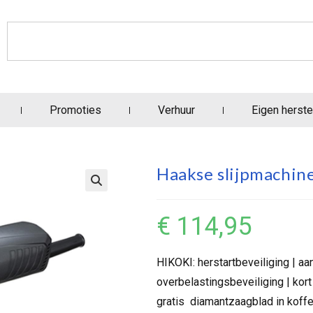
Promoties
Verhuur
Eigen herste
Haakse slijpmachin
€
114,95
HIKOKI: herstartbeveiliging | a
overbelastingsbeveiliging | kor
gratis diamantzaagblad in koffe