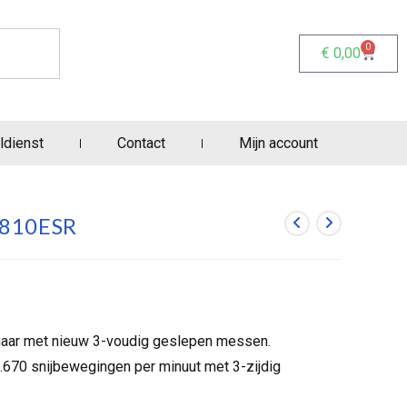
0
€
0,00
ldienst
Contact
Mijn account
2810ESR
aar met nieuw 3-voudig geslepen messen.
4.670 snijbewegingen per minuut met 3-zijdig