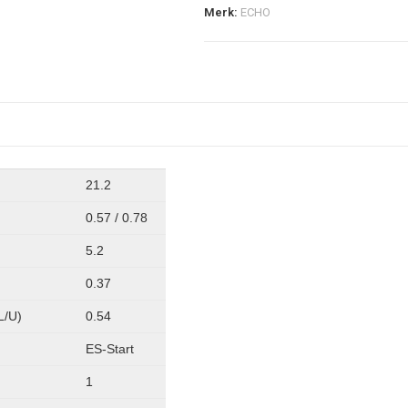
Merk:
ECHO
21.2
0.57 / 0.78
5.2
0.37
/U)
0.54
ES-Start
1