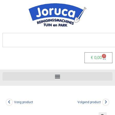
0
€
0,00
Vorig product
Volgend product