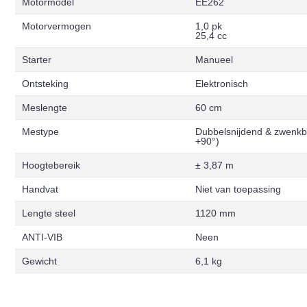
Motormodel
EE262
Motorvermogen
1,0 pk
25,4 cc
Starter
Manueel
Ontsteking
Elektronisch
Meslengte
60 cm
Mestype
Dubbelsnijdend & zwenkba
+90°)
Hoogtebereik
± 3,87 m
Handvat
Niet van toepassing
Lengte steel
1120 mm
ANTI-VIB
Neen
Gewicht
6,1 kg